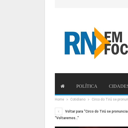
POLÍTICA
CIDADE
Home
Cotidiano
Circo do Tirú se pronun
ESTADO
BRASIL
MU
Voltar para "Circo do Tirú se pronuncia
“Voltaremos…"