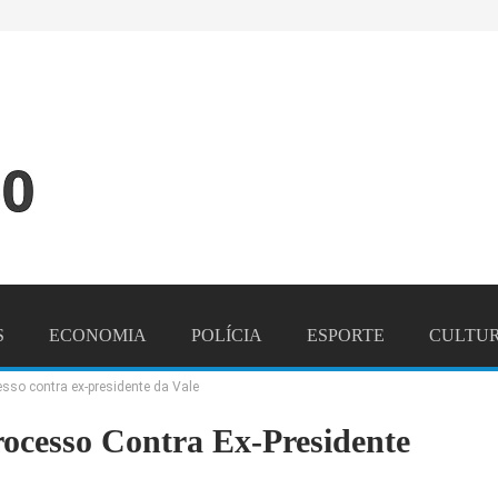
S
ECONOMIA
POLÍCIA
ESPORTE
CULTU
sso contra ex-presidente da Vale
NDO
CONTATO
rocesso Contra Ex-Presidente