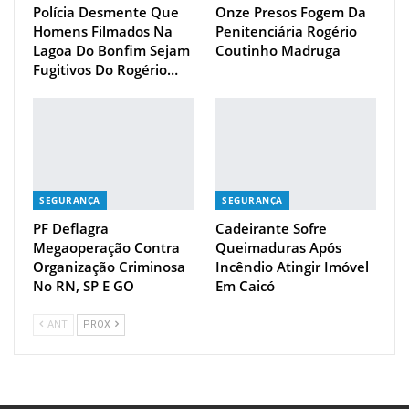
Polícia Desmente Que
Onze Presos Fogem Da
Homens Filmados Na
Penitenciária Rogério
Lagoa Do Bonfim Sejam
Coutinho Madruga
Fugitivos Do Rogério…
SEGURANÇA
SEGURANÇA
PF Deflagra
Cadeirante Sofre
Megaoperação Contra
Queimaduras Após
Organização Criminosa
Incêndio Atingir Imóvel
No RN, SP E GO
Em Caicó
ANT
PROX