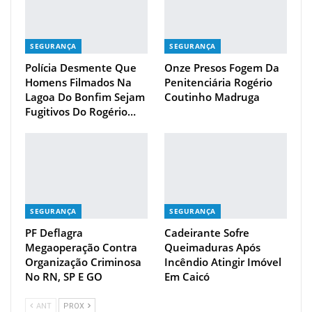
SEGURANÇA
SEGURANÇA
Polícia Desmente Que
Onze Presos Fogem Da
Homens Filmados Na
Penitenciária Rogério
Lagoa Do Bonfim Sejam
Coutinho Madruga
Fugitivos Do Rogério…
SEGURANÇA
SEGURANÇA
PF Deflagra
Cadeirante Sofre
Megaoperação Contra
Queimaduras Após
Organização Criminosa
Incêndio Atingir Imóvel
No RN, SP E GO
Em Caicó
ANT
PROX