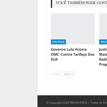
VOCÊ TAMBÉM PODE GOS
POLÍTICA
POLÍ
Governo Lula Aciona
Just
OMC Contra Tarifaço Dos
Mais
EUA
Rádi
Prop
ANT
PROX
© Copyright 2026 RN EM FOCO | Todos os Dir