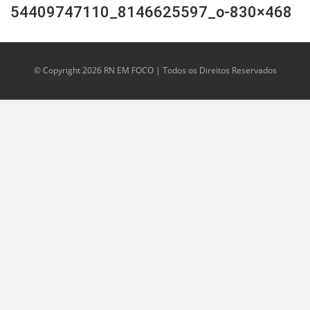
54409747110_8146625597_o-830×468
© Copyright 2026 RN EM FOCO | Todos os Direitos Reservados