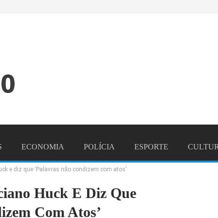
S
ECONOMIA
POLÍCIA
ESPORTE
CULTU
Huck e diz que ‘Palavras não condizem com atos’
NDO
CONTATO
uciano Huck E Diz Que
dizem Com Atos’