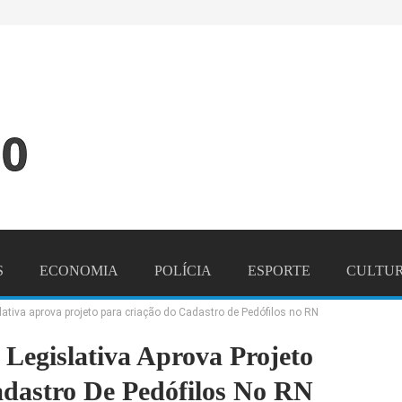
S
ECONOMIA
POLÍCIA
ESPORTE
CULTU
ativa aprova projeto para criação do Cadastro de Pedófilos no RN
NDO
CONTATO
Legislativa Aprova Projeto
dastro De Pedófilos No RN