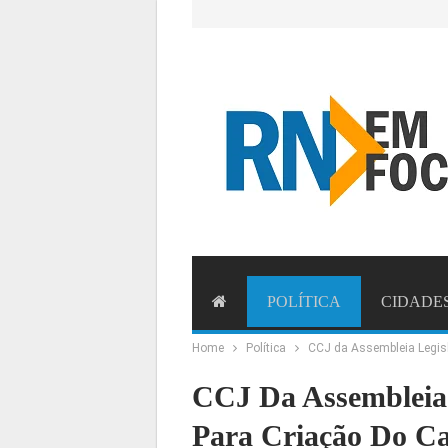
POLÍTICA
CIDADE
Home
Política
CCJ da Assembleia Legisl
ESTADO
BRASIL
MU
CCJ Da Assembleia 
Para Criação Do Ca