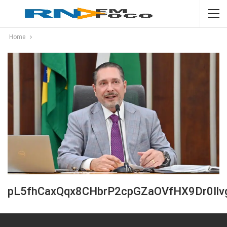
Home
pL5fhCaxQqx8CHbrP2cpGZaOVfHX9Dr0Ilv