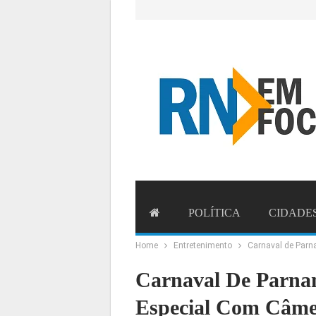
POLÍTICA
CIDADE
Home
Entretenimento
Carnaval de Parn
ESTADO
BRASIL
MU
Carnaval De Parna
Especial Com Câme