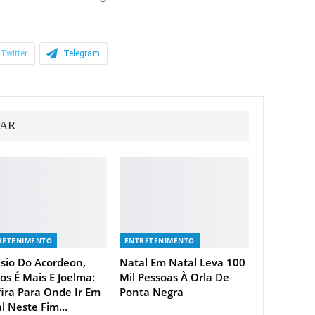
Twitter
Telegram
TAR
RETENIMENTO
ENTRETENIMENTO
ísio Do Acordeon,
Natal Em Natal Leva 100
s É Mais E Joelma:
Mil Pessoas À Orla De
ira Para Onde Ir Em
Ponta Negra
l Neste Fim…