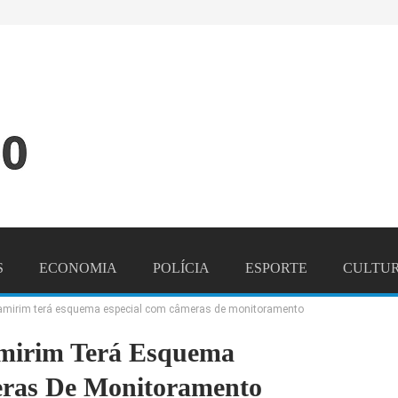
S
ECONOMIA
POLÍCIA
ESPORTE
CULTU
amirim terá esquema especial com câmeras de monitoramento
NDO
CONTATO
mirim Terá Esquema
ras De Monitoramento