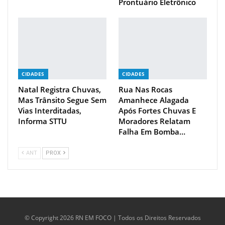
Prontuário Eletrônico
CIDADES
CIDADES
Natal Registra Chuvas,
Rua Nas Rocas
Mas Trânsito Segue Sem
Amanhece Alagada
Vias Interditadas,
Após Fortes Chuvas E
Informa STTU
Moradores Relatam
Falha Em Bomba…
ANT
PROX
© Copyright 2026 RN EM FOCO | Todos os Direitos Reservados