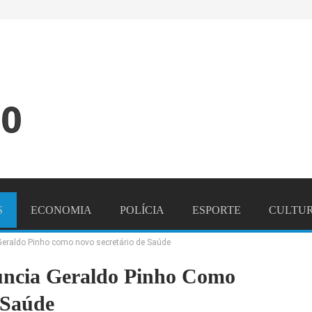
S
ECONOMIA
POLÍCIA
ESPORTE
CULTU
 Geraldo Pinho como novo secretário de Saúde
NDO
CONTATO
uncia Geraldo Pinho Como
 Saúde