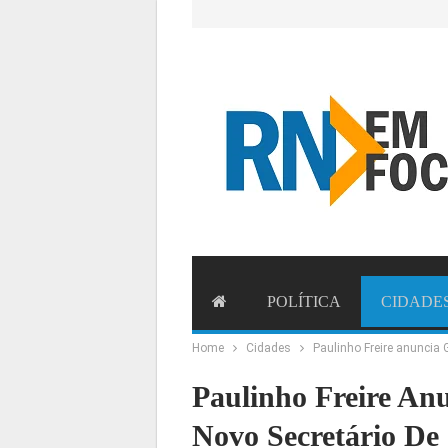
POLÍTICA
CIDADE
Home
Cidades
Paulinho Freire anuncia
ESTADO
BRASIL
MU
Paulinho Freire An
Novo Secretário De